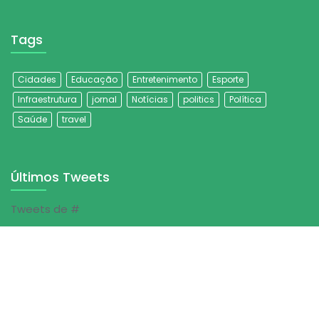
Tags
Cidades
Educação
Entretenimento
Esporte
Infraestrutura
jornal
Notícias
politics
Política
Saúde
travel
Últimos Tweets
Tweets de #
© Jornal Folha do Sertão | 2023