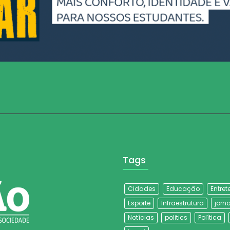
Tags
Cidades
Educação
Entre
Esporte
Infraestrutura
jorna
Notícias
politics
Política