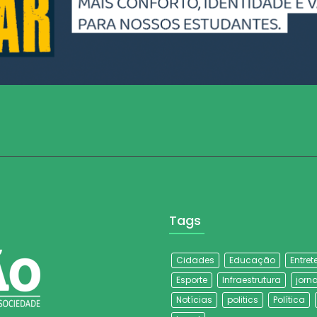
Tags
Cidades
Educação
Entre
Esporte
Infraestrutura
jorna
Notícias
politics
Política