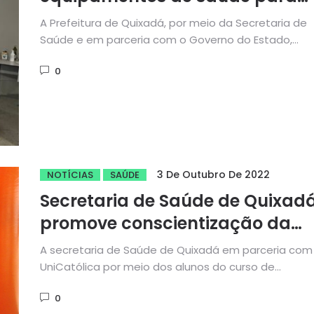
pacientes com deficiência
A Prefeitura de Quixadá, por meio da Secretaria de
Saúde e em parceria com o Governo do Estado,
através...
0
3 De Outubro De 2022
NOTÍCIAS
SAÚDE
Secretaria de Saúde de Quixad
promove conscientização da
importância do diagnóstico
A secretaria de Saúde de Quixadá em parceria com
precoce do câncer de boca
UniCatólica por meio dos alunos do curso de
Odontologia...
0