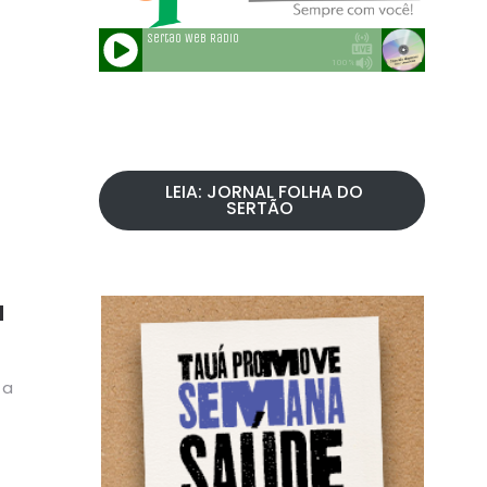
LEIA: JORNAL FOLHA DO
SERTÃO
á
 a