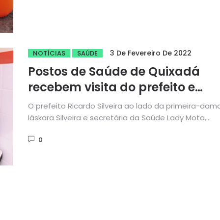
3 De Fevereiro De 2022
NOTÍCIAS
SAÚDE
Postos de Saúde de Quixadá
recebem visita do prefeito e
comitiva
O prefeito Ricardo Silveira ao lado da primeira-dam
Iáskara Silveira e secretária da Saúde Lady Mota,
iniciaram o mês...
0