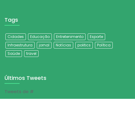
Tags
Cidades
Educação
Entretenimento
Esporte
Infraestrutura
jornal
Notícias
politics
Política
Saúde
travel
Últimos Tweets
Tweets de #
© Jornal Folha do Sertão | 2023