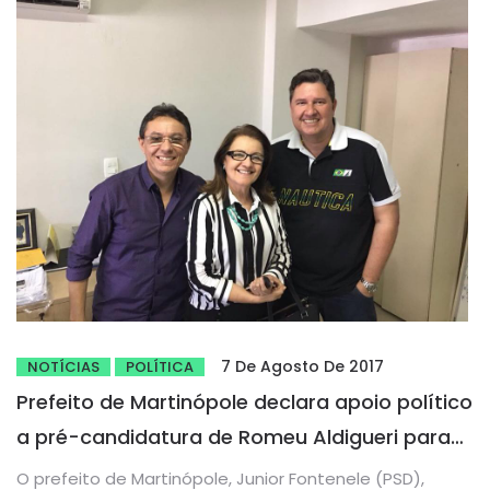
7 De Agosto De 2017
NOTÍCIAS
POLÍTICA
Prefeito de Martinópole declara apoio político
a pré-candidatura de Romeu Aldigueri para
deputado estadual
O prefeito de Martinópole, Junior Fontenele (PSD),