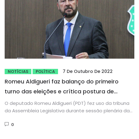
7 De Outubro De 2022
NOTÍCIAS
POLÍTICA
Romeu Aldigueri faz balanço do primeiro
turno das eleições e crítica postura de
Bolsonaro
O deputado Romeu Aldigueri (PDT) fez uso da tribuna
da Assembleia Legislativa durante sessão plenária da
última quinta-feira (06),...
0