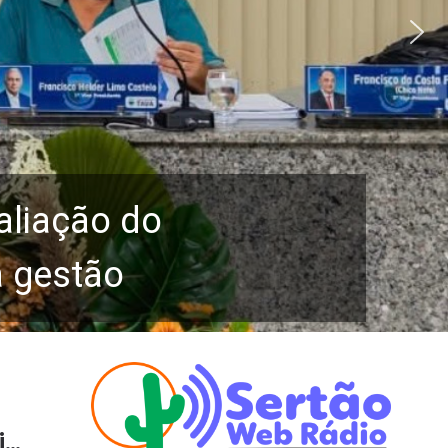
aliação do
a gestão
a
fim