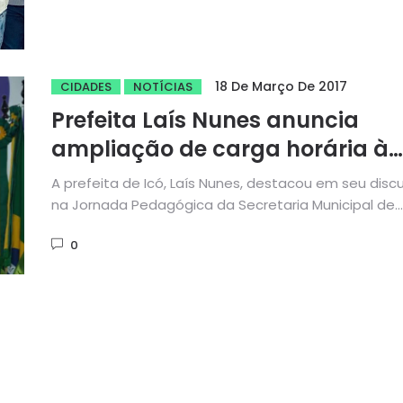
18 De Março De 2017
CIDADES
NOTÍCIAS
Prefeita Laís Nunes anuncia
ampliação de carga horária à
todos os professores do municí
A prefeita de Icó, Laís Nunes, destacou em seu disc
de Icó
na Jornada Pedagógica da Secretaria Municipal de
Educação, que...
0