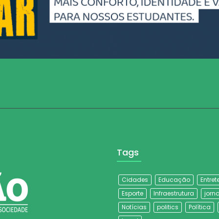
Tags
Cidades
Educação
Entre
Esporte
Infraestrutura
jorna
Notícias
politics
Política