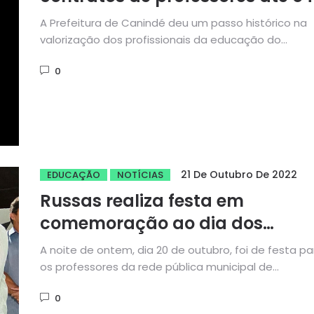
do ano e reforça valorização d
A Prefeitura de Canindé deu um passo histórico na
educação
valorização dos profissionais da educação do
município. Pela primeira vez,...
0
21 De Outubro De 2022
EDUCAÇÃO
NOTÍCIAS
Russas realiza festa em
comemoração ao dia dos
professores e entrega notebook
A noite de ontem, dia 20 de outubro, foi de festa pa
para educadores
os professores da rede pública municipal de...
0