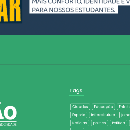
Tags
Cidades
Educação
Entre
Esporte
Infraestrutura
jorna
Notícias
politics
Política