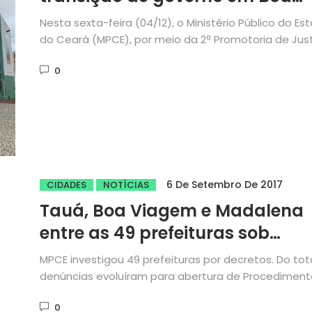
Viagem
Nesta sexta-feira (04/12), o Ministério Público do Es
do Ceará (MPCE), por meio da 2ª Promotoria de Jus
de...
0
6 De Setembro De 2017
CIDADES
NOTÍCIAS
Tauá, Boa Viagem e Madalena
entre as 49 prefeituras sob
investigação do MPCE
MPCE investigou 49 prefeituras por decretos. Do tota
denúncias evoluíram para abertura de Procediment
Investigatório Criminal O Ministério Público...
0