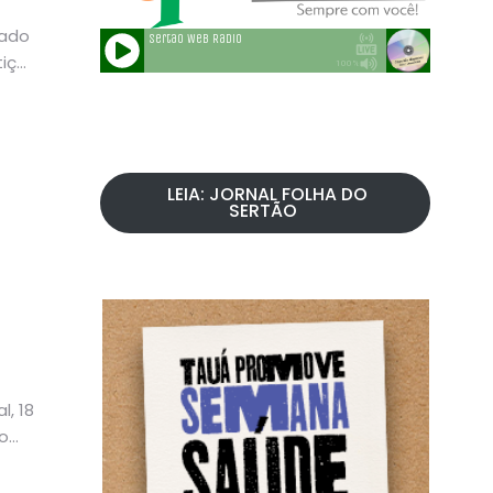
tado
tiça
LEIA: JORNAL FOLHA DO
SERTÃO
l, 18
o