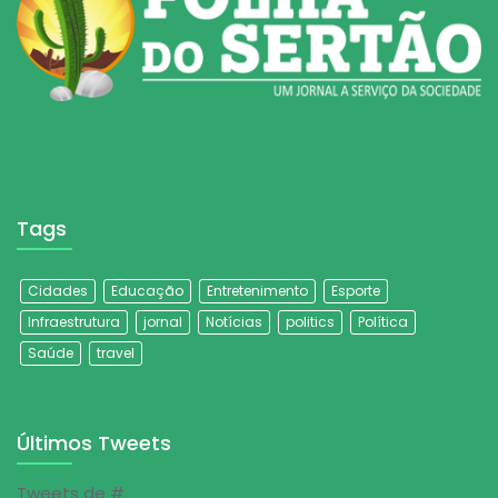
Tags
Cidades
Educação
Entretenimento
Esporte
Infraestrutura
jornal
Notícias
politics
Política
Saúde
travel
Últimos Tweets
Tweets de #