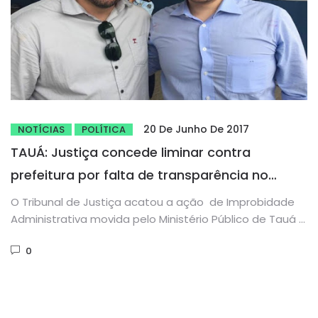
20 De Junho De 2017
NOTÍCIAS
POLÍTICA
TAUÁ: Justiça concede liminar contra
prefeitura por falta de transparência no
acesso à informação
O Tribunal de Justiça acatou a ação de Improbidade
Administrativa movida pelo Ministério Público de Tauá e
concedeu liminar...
0