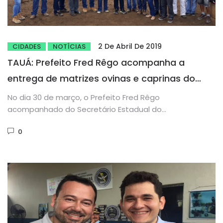
2 De Abril De 2019
CIDADES
NOTÍCIAS
TAUÁ: Prefeito Fred Rêgo acompanha a
entrega de matrizes ovinas e caprinas do
Projeto Paulo Freire em Milagres/Inhamuns
No dia 30 de março, o Prefeito Fred Rêgo
acompanhado do Secretário Estadual do
Desenvolvimento Agrário do Ceará, Francisco...
0