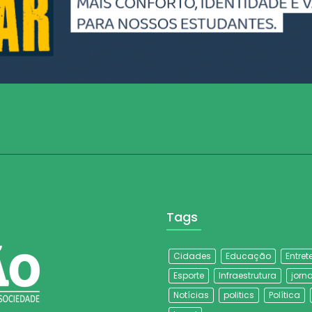
Tags
Cidades
Educação
Entre
Esporte
Infraestrutura
jorna
Notícias
politics
Política