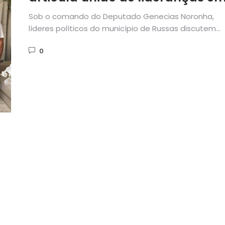
Russas visando o pleito de 2020
Sob o comando do Deputado Genecias Noronha,
líderes políticos do município de Russas discutem
composição visando eleições de 2020. O...
0