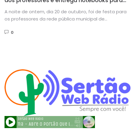
dos professores e entrega notebooks para
educadores
A noite de ontem, dia 20 de outubro, foi de festa para
os professores da rede pública municipal de...
0