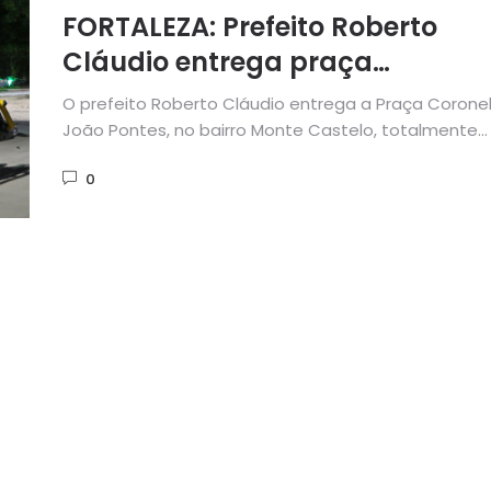
FORTALEZA: Prefeito Roberto
Cláudio entrega praça
requalificada no Monte Castelo
O prefeito Roberto Cláudio entrega a Praça Corone
João Pontes, no bairro Monte Castelo, totalmente
requalificada, na última quinta-feira...
0