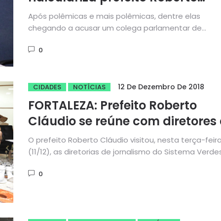
Cláudio em rede social
Após polêmicas e mais polêmicas, dentre elas
chegando a acusar um colega parlamentar de
envolvimento com facções criminosas, o...
0
12 De Dezembro De 2018
CIDADES
NOTÍCIAS
FORTALEZA: Prefeito Roberto
Cláudio se reúne com diretores
Sistema Verdes Mares, Sistema
O prefeito Roberto Cláudio visitou, nesta terça-feir
Jangadeiro e Grupo O Povo
(11/12), as diretorias de jornalismo do Sistema Verde
Mares (SVM), do Sistema...
0