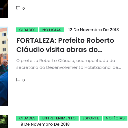
Aguiar, na Assembleia Legislativa, os diretores...
0
12 De Novembro De 2018
CIDADES
NOTÍCIAS
FORTALEZA: Prefeito Roberto
Cláudio visita obras do
Residencial Luiz Gonzaga
O prefeito Roberto Cláudio, acompanhado da
secretária do Desenvolvimento Habitacional de
Fortaleza, Olinda Marques, visitou, na manhã do últim
0
CIDADES
ENTRETENIMENTO
ESPORTE
NOTÍCIAS
9 De Novembro De 2018