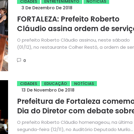
CIDADES
ENTRETENIMENTO
NOTÍCIAS
3 De Dezembro De 2018
FORTALEZA: Prefeito Roberto
Cláudio assina ordem de serviç
para obras do novo Pólo
O prefeito Roberto Cláudio assinou, neste sábado
Gastronômico da Varjota
(01/12), no restaurante Colher Restô, a ordem de ser
para o início...
0
CIDADES
EDUCAÇÃO
NOTÍCIAS
13 De Novembro De 2018
Prefeitura de Fortaleza comem
Dia do Diretor com debate sobr
os desafios da gestão escolar
O prefeito Roberto Cláudio homenageou, na última
segunda-feira (12/11), no Auditório Deputado Murilo