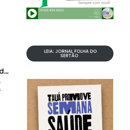
LEIA: JORNAL FOLHA DO
SERTÃO
 do
a
s