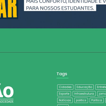
Tags
Cidades
Educação
Entre
Esporte
Infraestrutura
jorna
Notícias
politics
Política