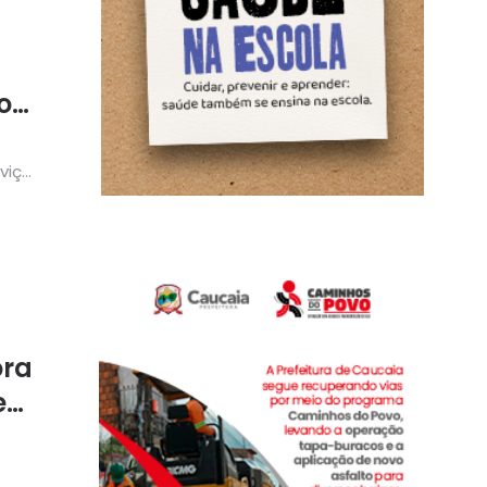
o
viço
ora
e