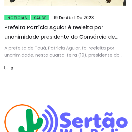
19 De Abril De 2023
NOTÍCIAS
SAÚDE
Prefeita Patrícia Aguiar é reeleita por
unanimidade presidente do Consórcio de
Saúde da Microrregião de Tauá
A prefeita de Tauá, Patrícia Aguiar, foi reeleita por
unanimidade, nesta quarta-feira (19), presidente do
Consórcio Público de Saúde...
0