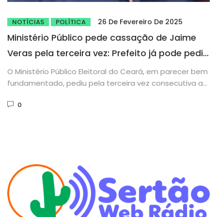
26 De Fevereiro De 2025
NOTÍCIAS
POLÍTICA
Ministério Público pede cassação de Jaime
Veras pela terceira vez: Prefeito já pode pedir
música no Fantástico
O Ministério Público Eleitoral do Ceará, em parecer bem
fundamentado, pediu pela terceira vez consecutiva a
cassação do prefeito...
0