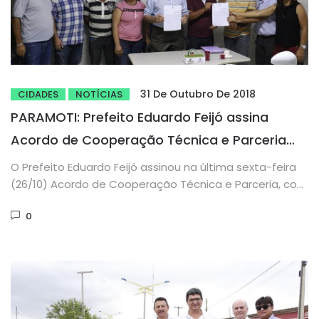
31 De Outubro De 2018
CIDADES
NOTÍCIAS
PARAMOTI: Prefeito Eduardo Feijó assina
Acordo de Cooperação Técnica e Parceria
com o INCRA
O Prefeito Eduardo Feijó assinou na última sexta-feira
(26/10) Acordo de Cooperação Técnica e Parceria, com
o INCRA (Instituto...
0