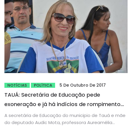
5 De Outubro De 2017
NOTÍCIAS
POLÍTICA
TAUÁ: Secretária de Educação pede
exoneração e já há indícios de rompimento
entre Carlos Windson e Audic Mota
A secretária de Educação do municipio de Tauá e mãe
do deputado Audic Mota, professora Aureamélia
Cavalcante Dias, pediu...