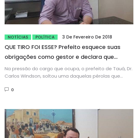
3 De Fevereiro De 2018
NOTÍCIAS
POLÍTICA
QUE TIRO FOI ESSE? Prefeito esquece suas
obrigações como gestor e declara que
governa para seus eleitores
Na pressão do cargo que ocupa, o prefeito de Tauá, Dr.
Carlos Windson, soltou uma daquelas pérolas que
poucos...
0