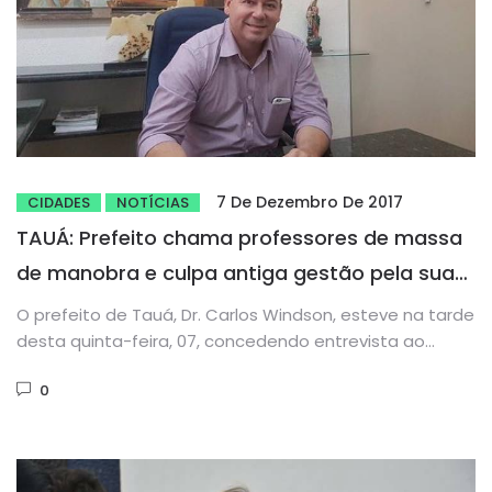
7 De Dezembro De 2017
CIDADES
NOTÍCIAS
TAUÁ: Prefeito chama professores de massa
de manobra e culpa antiga gestão pela sua
má administração
O prefeito de Tauá, Dr. Carlos Windson, esteve na tarde
desta quinta-feira, 07, concedendo entrevista ao
radialista Sampaio Moreira,...
0