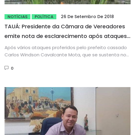
26 De Setembro De 2018
NOTÍCIAS
POLÍTICA
TAUÁ: Presidente da Câmara de Vereadores
emite nota de esclarecimento após ataques
do prefeito Cassado
Após vários ataques proferidos pelo prefeito cassado
Carlos Windson Cavalcante Mota, que se sustenta no
comando do município através...
0