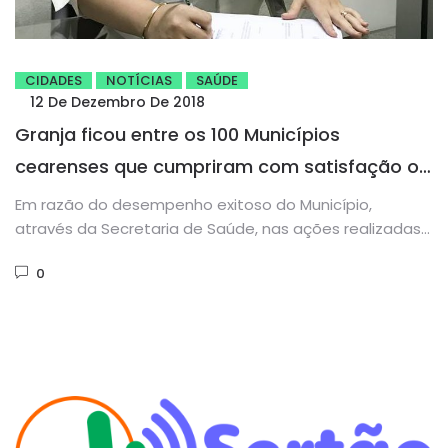
CIDADES
NOTÍCIAS
SAÚDE
12 De Dezembro De 2018
Granja ficou entre os 100 Municípios
cearenses que cumpriram com satisfação os
requisitos do Programa Estadual “Todos
Em razão do desempenho exitoso do Município,
contra o Mosquito”
através da Secretaria de Saúde, nas ações realizadas
e tencionadas ao controle...
0