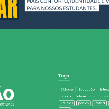
Tags
Cidades
Educação
Entre
Esporte
Infraestrutura
jorna
Notícias
politics
Política