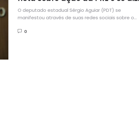
confiante em sua defesa
O deputado estadual Sérgio Aguiar (PDT) se
manifestou através de suas redes sociais sobre o
pedido do Ministério Público...
0