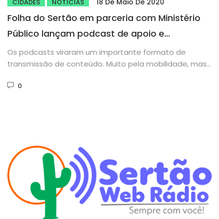
18 De Maio De 2020
CIDADES
NOTÍCIAS
Folha do Sertão em parceria com Ministério
Público lançam podcast de apoio e
informações à sociedade
Os podcasts viraram um importante formato de
transmissão de conteúdo. Muito pela mobilidade, mas
também pela variedade de assuntos...
0