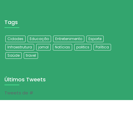
Tags
Cidades
Educação
Entretenimento
Esporte
Infraestrutura
jornal
Notícias
politics
Política
Saúde
travel
Últimos Tweets
Tweets de #
© Jornal Folha do Sertão | 2023