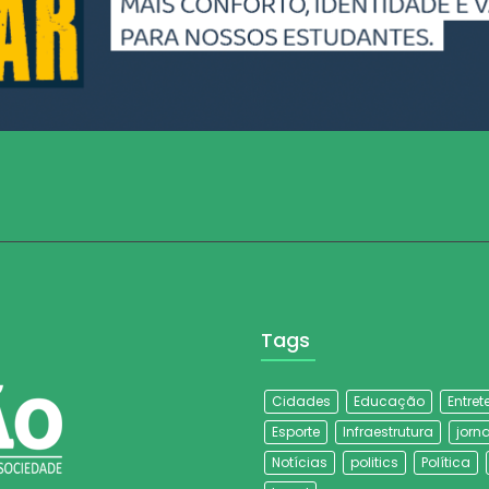
Tags
Cidades
Educação
Entre
Esporte
Infraestrutura
jorna
Notícias
politics
Política