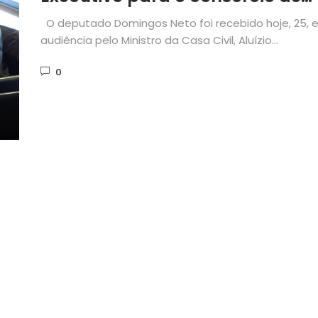
perfuratrizes
O deputado Domingos Neto foi recebido hoje, 25, 
audiência pelo Ministro da Casa Civil, Aluízio
Mercadante, tratando...
0