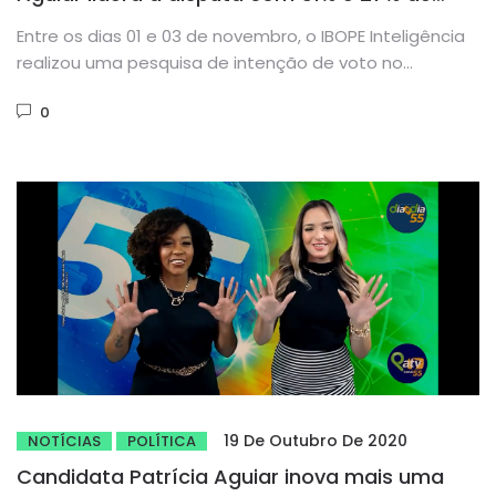
vantagem sobre o segundo colocado
Entre os dias 01 e 03 de novembro, o IBOPE Inteligência
realizou uma pesquisa de intenção de voto no...
0
19 De Outubro De 2020
NOTÍCIAS
POLÍTICA
Candidata Patrícia Aguiar inova mais uma