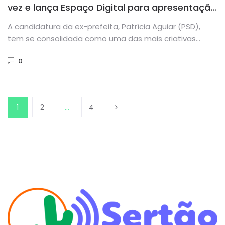
vez e lança Espaço Digital para apresentação
de propostas em Tauá
A candidatura da ex-prefeita, Patrícia Aguiar (PSD),
tem se consolidada como uma das mais criativas
entre os postulantes à...
0
1
2
…
4