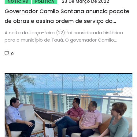
23 De Março De 2022
NOTÍCIAS
POLÍTICA
Governador Camilo Santana anuncia pacote
de obras e assina ordem de serviço da
adutora de Tauá
A noite de terça-feira (22) foi considerada histórica
para o município de Tauá. O governador Camilo
Santana, ao lado...
0