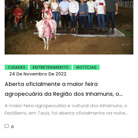
CIDADES
ENTRETENIMENTO
NOTÍCIAS
24 De Novembro De 2022
Aberta oficialmente a maior feira
agropecuária da Região dos Inhamuns, o
FestBerro
A maior feira agropecuária e cultural dos Inhamuns, o
FestBerro, em Tauá, foi aberta oficialmente na noite
desta quarta-feira...
0