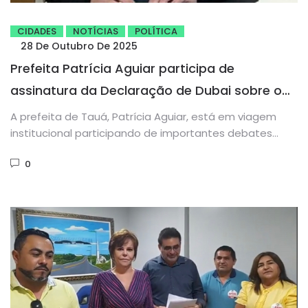
CIDADES
NOTÍCIAS
POLÍTICA
28 De Outubro De 2025
Prefeita Patrícia Aguiar participa de
assinatura da Declaração de Dubai sobre o
Futuro da Governança Urbana
A prefeita de Tauá, Patrícia Aguiar, está em viagem
institucional participando de importantes debates
sobre o futuro das cidades...
0