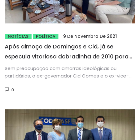
9 De Novembro De 2021
NOTÍCIAS
POLÍTICA
Após almoço de Domingos e Cid, já se
especula vitoriosa dobradinha de 2010 para
eleições de 2022
Sem preocupação com amarras ideológicas ou
partidárias, o ex-governador Cid Gomes e o ex-vice-
governador Domingos Filho, na companhia do...
0