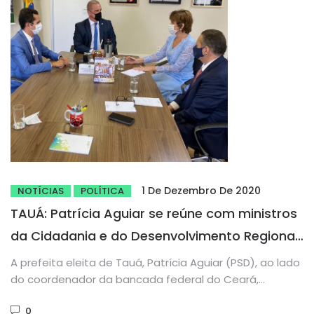
1 De Dezembro De 2020
NOTÍCIAS
POLÍTICA
TAUÁ: Patrícia Aguiar se reúne com ministros
da Cidadania e do Desenvolvimento Regional
em Brasília
A prefeita eleita de Tauá, Patrícia Aguiar (PSD), ao lado
do coordenador da bancada federal do Ceará,
deputado Domingos...
0