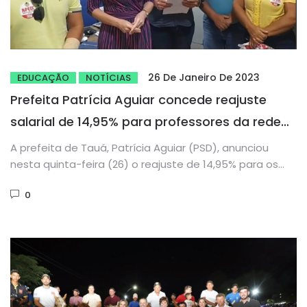
26 De Janeiro De 2023
EDUCAÇÃO
NOTÍCIAS
Prefeita Patrícia Aguiar concede reajuste
salarial de 14,95% para professores da rede
pública de ensino de Tauá
A prefeita de Tauá, Patrícia Aguiar (PSD), anunciou
nesta quinta-feira (26) o reajuste de 14,95% para os
professores municipais....
0