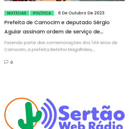
6 De Outubro De 2023
NOTÍCIAS
POLÍTICA
Prefeita de Camocim e deputado Sérgio
Aguiar assinam ordem de serviço de
pavimentação do Km04
Fazendo parte das comemorações dos 144 anos de
Camocim, a prefeita Betinha Magalhães,
acompanhada do deputado estadual Sérgio Aguiar,...
0