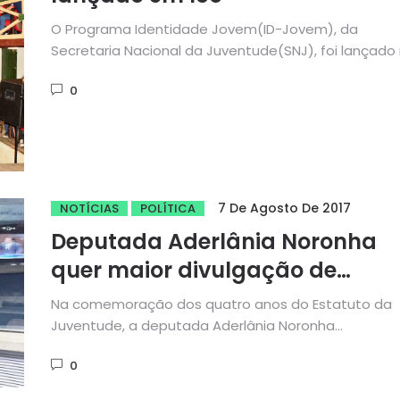
O Programa Identidade Jovem(ID-Jovem), da
Secretaria Nacional da Juventude(SNJ), foi lançado
quinta-feira (30) no Teatro da Ribeira dos...
0
7 De Agosto De 2017
NOTÍCIAS
POLÍTICA
Deputada Aderlânia Noronha
quer maior divulgação de
Programa que beneficia jovens
Na comemoração dos quatro anos do Estatuto da
baixa renda
Juventude, a deputada Aderlânia Noronha
(Solidariedade) deu entrada, na Assembleia
0
Legislativa,...