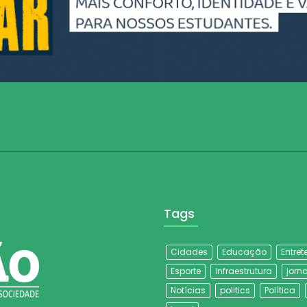
Tags
Cidades
Educação
Entre
Esporte
Infraestrutura
jorna
Notícias
politics
Política