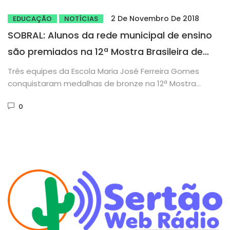
2 De Novembro De 2018
EDUCAÇÃO
NOTÍCIAS
SOBRAL: Alunos da rede municipal de ensino
são premiados na 12ª Mostra Brasileira de
Foguetes
Três equipes da Escola Maria José Ferreira Gomes
conquistaram medalhas de bronze na 12ª Mostra
Brasileira de Foguetes (MOBFOG),...
0