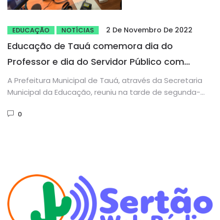
2 De Novembro De 2022
EDUCAÇÃO
NOTÍCIAS
Educação de Tauá comemora dia do
Professor e dia do Servidor Público com
sorteio de Prêmios em Festa Virtual
A Prefeitura Municipal de Tauá, através da Secretaria
Municipal da Educação, reuniu na tarde de segunda-
feira (31), todos servidores...
0