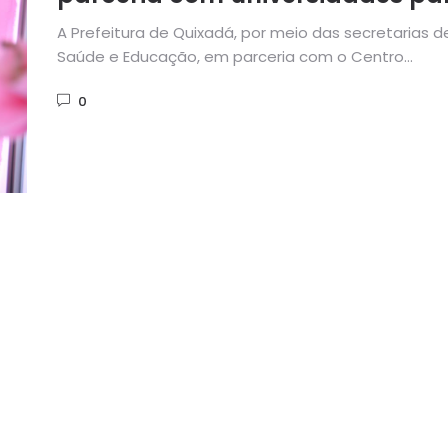
levar atendimento odontológic
A Prefeitura de Quixadá, por meio das secretarias d
famílias carentes de Quixadá
Saúde e Educação, em parceria com o Centro
Universitário Católica...
0