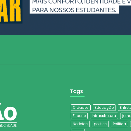
Tags
Cidades
Educação
Entre
Esporte
Infraestrutura
jorna
Notícias
politics
Política