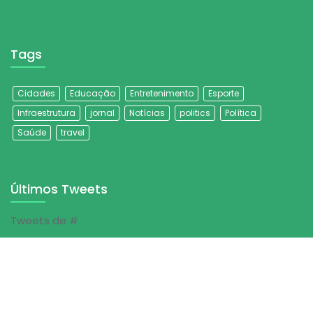
Tags
Cidades
Educação
Entretenimento
Esporte
Infraestrutura
jornal
Notícias
politics
Política
Saúde
travel
Últimos Tweets
Tweets de #
© Jornal Folha do Sertão | 2023