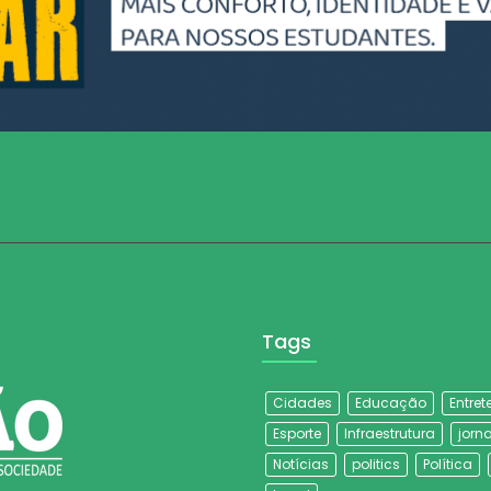
Tags
Cidades
Educação
Entre
Esporte
Infraestrutura
jorna
Notícias
politics
Política