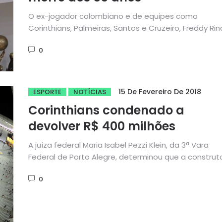
O ex-jogador colombiano e de equipes como
Corinthians, Palmeiras, Santos e Cruzeiro, Freddy Ri
morreu no fim da noite...
0
15 De Fevereiro De 2018
ESPORTE
NOTÍCIAS
Corinthians condenado a
devolver R$ 400 milhões
A juíza federal Maria Isabel Pezzi Klein, da 3ª Vara
Federal de Porto Alegre, determinou que a construt
Odebrecht,...
0