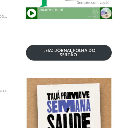
ncón
LEIA: JORNAL FOLHA DO
SERTÃO
ora