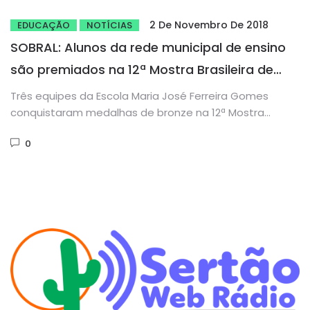
2 De Novembro De 2018
EDUCAÇÃO
NOTÍCIAS
SOBRAL: Alunos da rede municipal de ensino
são premiados na 12ª Mostra Brasileira de
Foguetes
Três equipes da Escola Maria José Ferreira Gomes
conquistaram medalhas de bronze na 12ª Mostra
Brasileira de Foguetes (MOBFOG),...
0