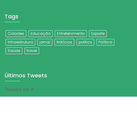
Tags
Cidades
Educação
Entretenimento
Esporte
Infraestrutura
jornal
Notícias
politics
Política
Saúde
travel
Últimos Tweets
Tweets de #
© Jornal Folha do Sertão | 2023