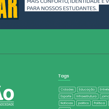
Tags
Cidades
Educação
Entre
Esporte
Infraestrutura
jorna
Notícias
politics
Política