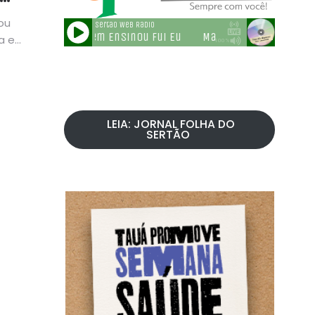
ou
a e
LEIA: JORNAL FOLHA DO
SERTÃO