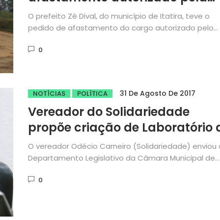
Justiça e polícia realiza busca 
O prefeito Zé Dival, do município de Itatira, teve o
apreensão em sua residência
pedido de afastamento do cargo autorizado pelo
Tribunal de...
0
31 De Agosto De 2017
NOTÍCIAS
POLÍTICA
Vereador do Solidariedade
propõe criação de Laboratório 
combate à corrupção
O vereador Odécio Carneiro (Solidariedade) enviou
Departamento Legislativo da Câmara Municipal de
Fortaleza um projeto de resolução que...
0