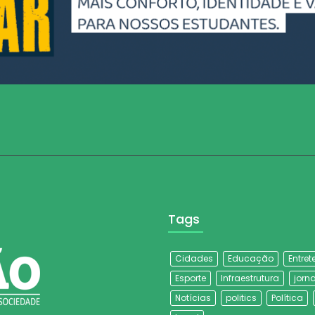
Tags
Cidades
Educação
Entre
Esporte
Infraestrutura
jorna
Notícias
politics
Política