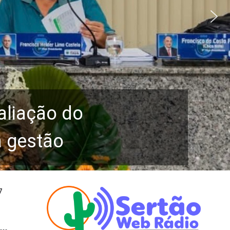
aliação do
a gestão
7