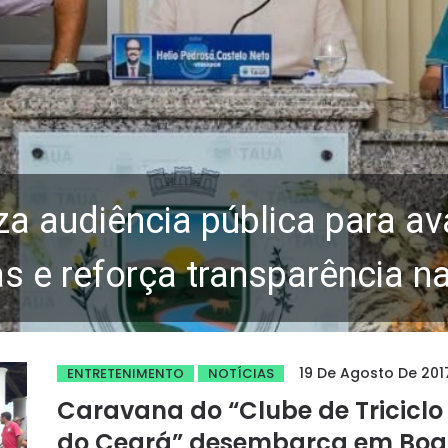
za audiência pública para av
 e reforça transparência n
19 De Agosto De 201
ENTRETENIMENTO
NOTÍCIAS
Caravana do “Clube de Triciclo
do Ceará” desembarca em Boa