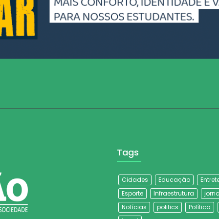
Tags
Cidades
Educação
Entre
Esporte
Infraestrutura
jorna
Notícias
politics
Política