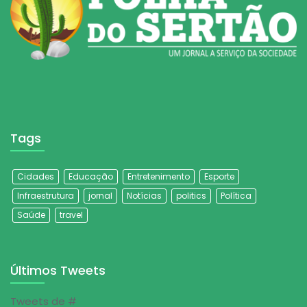
Tags
Cidades
Educação
Entretenimento
Esporte
Infraestrutura
jornal
Notícias
politics
Política
Saúde
travel
Últimos Tweets
Tweets de #