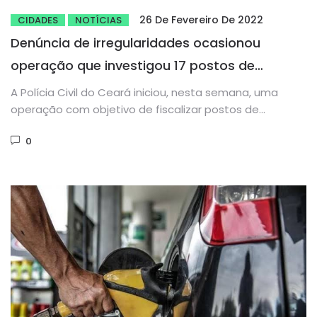
26 De Fevereiro De 2022
CIDADES
NOTÍCIAS
Denúncia de irregularidades ocasionou
operação que investigou 17 postos de
combustíveis em Tauá
A Polícia Civil do Ceará iniciou, nesta semana, uma
operação com objetivo de fiscalizar postos de
combustíveis que apresentavam...
0