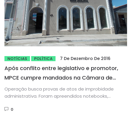
7 De Dezembro De 2016
NOTÍCIAS
POLÍTICA
Após conflito entre legislativo e promotor,
MPCE cumpre mandados na Câmara de
Crateús e mira em vereadores
Operação busca provas de atos de improbidade
administrativa. Foram apreendidos notebooks,
celulares, tablets, dinheiro e documentação. O
0
Ministério Público...