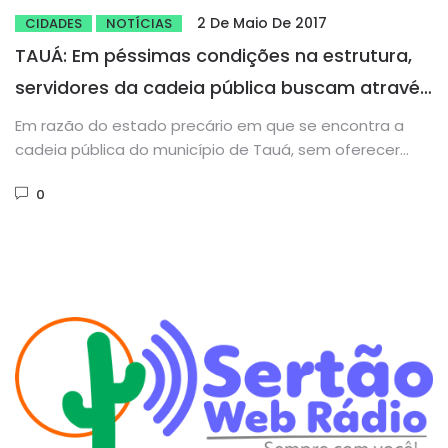
2 De Maio De 2017
CIDADES
NOTÍCIAS
TAUÁ: Em péssimas condições na estrutura,
servidores da cadeia pública buscam através
de ‘rifa’ recursos para reforma
Em razão do estado precário em que se encontra a
cadeia pública do município de Tauá, sem oferecer
condições...
0