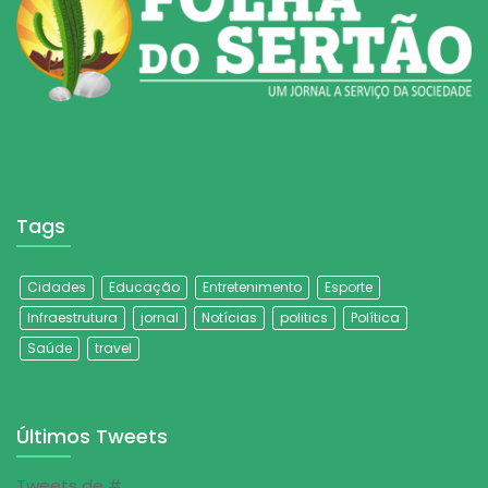
Tags
Cidades
Educação
Entretenimento
Esporte
Infraestrutura
jornal
Notícias
politics
Política
Saúde
travel
Últimos Tweets
Tweets de #