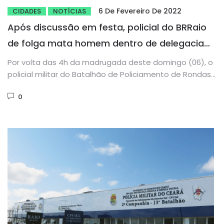
6 De Fevereiro De 2022
CIDADES
NOTÍCIAS
Após discussão em festa, policial do BRRaio
de folga mata homem dentro de delegacia
em Camocim
Por volta das 4h da madrugada deste domingo (06), o
policial militar do Batalhão de Policiamento de Rondas
e...
0