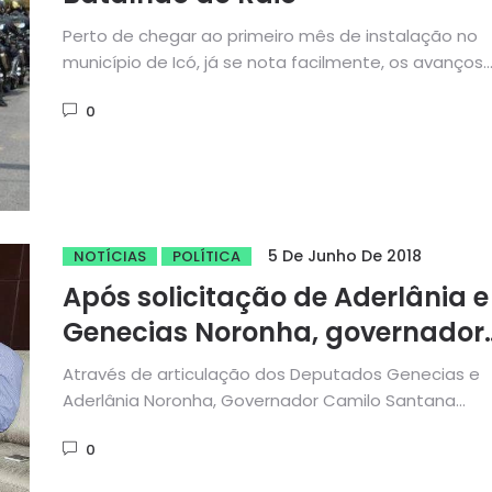
Perto de chegar ao primeiro mês de instalação no
município de Icó, já se nota facilmente, os avanços
conquistados...
0
5 De Junho De 2018
NOTÍCIAS
POLÍTICA
Após solicitação de Aderlânia e
Genecias Noronha, governador
expande batalhão do RAIO e
Através de articulação dos Deputados Genecias e
videomonitoramento para
Aderlânia Noronha, Governador Camilo Santana
assegura a inclusão de Parambu dentre os...
municípios de 30 a 50 mil
0
habitantes