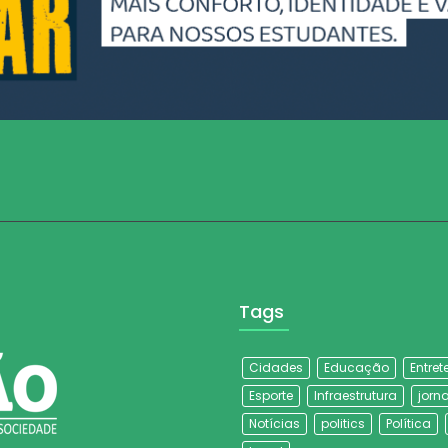
Tags
Cidades
Educação
Entre
Esporte
Infraestrutura
jorna
Notícias
politics
Política