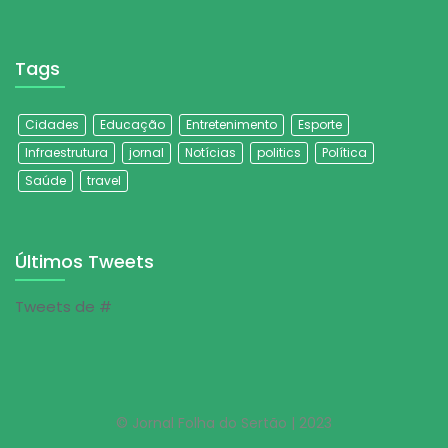
Tags
Cidades
Educação
Entretenimento
Esporte
Infraestrutura
jornal
Notícias
politics
Política
Saúde
travel
Últimos Tweets
Tweets de #
© Jornal Folha do Sertão | 2023