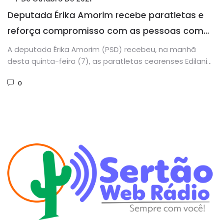
Deputada Érika Amorim recebe paratletas e
reforça compromisso com as pessoas com
deficiência
A deputada Érika Amorim (PSD) recebeu, na manhã
desta quinta-feira (7), as paratletas cearenses Edilania
Freitas e Fabia Alves....
0