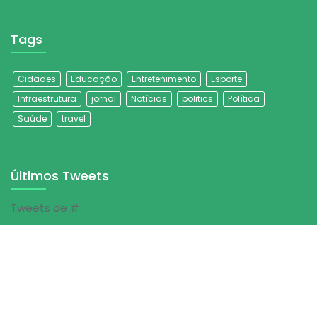
Tags
Cidades
Educação
Entretenimento
Esporte
Infraestrutura
jornal
Notícias
politics
Política
Saúde
travel
Últimos Tweets
Tweets de #
© Jornal Folha do Sertão | 2023