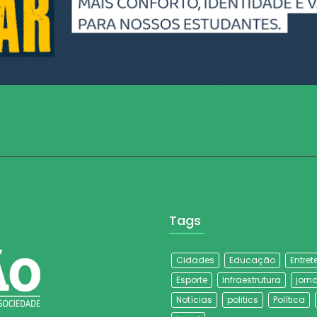
Tags
Cidades
Educação
Entre
Esporte
Infraestrutura
jorna
Notícias
politics
Política