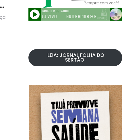
am
aça
LEIA: JORNAL FOLHA DO
SERTÃO