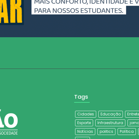
Tags
Cidades
Educação
Entre
Esporte
Infraestrutura
jorna
Notícias
politics
Política