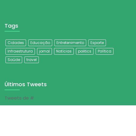
Tags
Cidades
Educação
Entretenimento
Esporte
Infraestrutura
jornal
Notícias
politics
Política
Saúde
travel
Últimos Tweets
Tweets de #
© Jornal Folha do Sertão | 2023