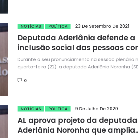
23 De Setembro De 2021
NOTÍCIAS
POLÍTICA
Deputada Aderlânia defende a
inclusão social das pessoas c
deficiência
Durante o seu pronunciamento na sessão plenária 
quarta-feira (22), a deputada Aderlânia Noronha (S
ressaltou a importância de...
0
9 De Julho De 2020
NOTÍCIAS
POLÍTICA
AL aprova projeto da deputada
Aderlânia Noronha que amplia