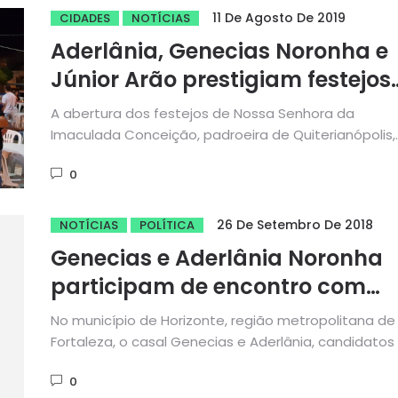
11 De Agosto De 2019
CIDADES
NOTÍCIAS
Aderlânia, Genecias Noronha e
Júnior Arão prestigiam festejos
da Padroeira de Quiterianópolis
A abertura dos festejos de Nossa Senhora da
Imaculada Conceição, padroeira de Quiterianópolis,
aconteceu dia 06 de agosto. A...
0
26 De Setembro De 2018
NOTÍCIAS
POLÍTICA
Genecias e Aderlânia Noronha
participam de encontro com
Lideranças em Horizonte
No município de Horizonte, região metropolitana de
Fortaleza, o casal Genecias e Aderlânia, candidatos
reeleição, para câmara federal...
0