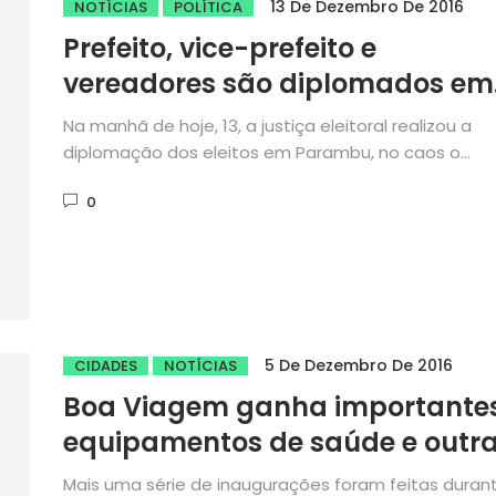
13 De Dezembro De 2016
NOTÍCIAS
POLÍTICA
Prefeito, vice-prefeito e
vereadores são diplomados em
Parambu
Na manhã de hoje, 13, a justiça eleitoral realizou a
diplomação dos eleitos em Parambu, no caos o
prefeito...
0
5 De Dezembro De 2016
CIDADES
NOTÍCIAS
Boa Viagem ganha importante
equipamentos de saúde e outr
obras nos 152 anos de história
Mais uma série de inaugurações foram feitas duran