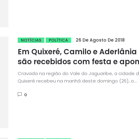
26 De Agosto De 2018
NOTÍCIAS
POLÍTICA
Em Quixeré, Camilo e Aderlânia
são recebidos com festa e apo
conquistas para a região
Cravada na região do Vale do Jaguaribe, a cidade 
Quixeré recebeu na manhã deste domingo (26), o
governador...
0