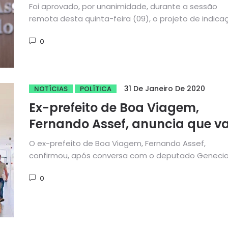
licença maternidade e
Foi aprovado, por unanimidade, durante a sessão
paternidade no Ceará
remota desta quinta-feira (09), o projeto de indica
nº 83/2020, de autoria...
0
31 De Janeiro De 2020
NOTÍCIAS
POLÍTICA
Ex-prefeito de Boa Viagem,
Fernando Assef, anuncia que va
se filiar ao Solidariedade
O ex-prefeito de Boa Viagem, Fernando Assef,
confirmou, após conversa com o deputado Geneci
Noronha, que vai se filiar...
0