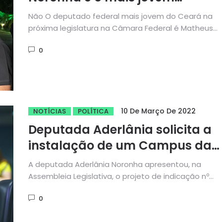
deputado federal do Ceará
Não O deputado federal mais jovem do Ceará na
próxima legislatura na Câmara Federal é Matheus
Noronha (PL). Com...
0
10 De Março De 2022
NOTÍCIAS
POLÍTICA
Deputada Aderlânia solicita a
instalação de um Campus da
UECE para Boa Viagem
A deputada Aderlânia Noronha apresentou, na
Assembleia Legislativa, o projeto de indicação nº
62/2022, que solicita a instalação de um Campus...
0