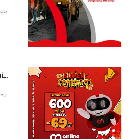
ção
i
as