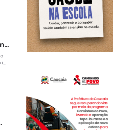
om
na
D)