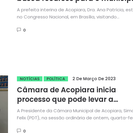
em Brasília
A prefeita interina de Acopiara, Dra. Ana Patrícia, es
no Congresso Nacional, em Brasília, visitando
parlamentares cearenses e em...
0
2 De Março De 2023
NOTÍCIAS
POLÍTICA
Câmara de Acopiara inicia
processo que pode levar a
cassação do prefeito afastado
A Presidente da Câmara Municipal de Acopiara, Sim
Antônio Almeida
Felix (PDT), na sessão ordinária de ontem, quarta-fe
(01), realizou a...
0