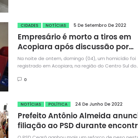
5 De Setembro De 2022
CIDADES
NOTÍCIAS
Empresário é morto a tiros em
Acopiara após discussão por
conta de política
Na noite de ontem, domingo (04), um homicídio foi
registrado em Acopiara, na região do Centro Sul do
Ceará....
0
24 De Junho De 2022
NOTÍCIAS
POLÍTICA
Prefeito Antônio Almeida anunc
filiação ao PSD durante encont
da legenda em Acopiara
O PSD Ceará ganhou mais um reforço de peso nest