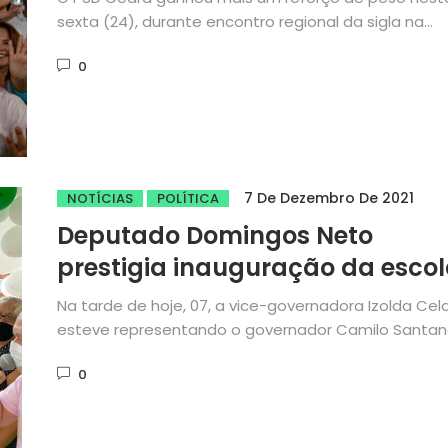
sexta (24), durante encontro regional da sigla na
região...
0
7 De Dezembro De 2021
NOTÍCIAS
POLÍTICA
Deputado Domingos Neto
prestigia inauguração da esco
Maria Leal Teixeira em Acopiar
Na tarde de hoje, 07, a vice-governadora Izolda Cel
esteve representando o governador Camilo Santan
ao lado do...
0