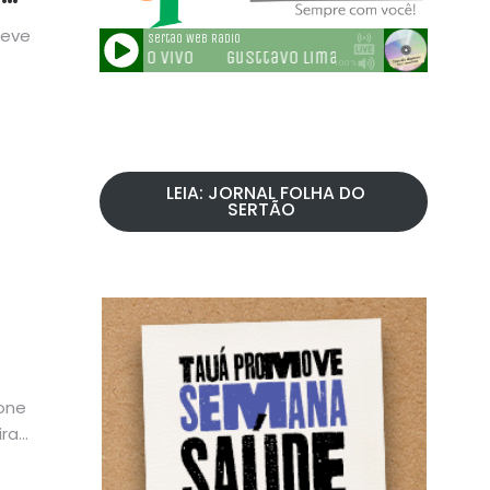
teve
LEIA: JORNAL FOLHA DO
SERTÃO
one
ira