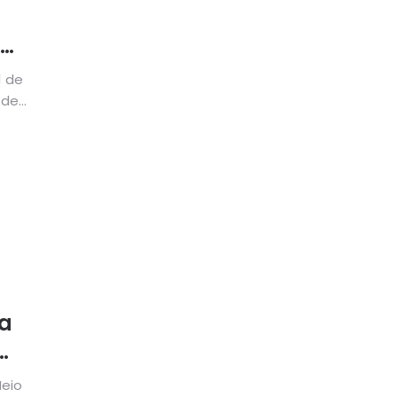
ta
1 de
 de
ga
Meio