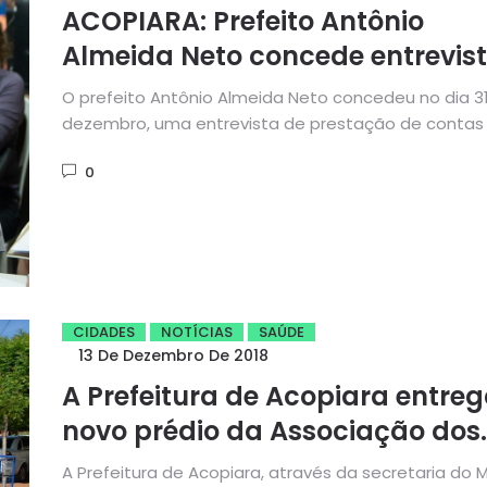
ACOPIARA: Prefeito Antônio
Almeida Neto concede entrevis
de prestação de contas
O prefeito Antônio Almeida Neto concedeu no dia 3
dezembro, uma entrevista de prestação de contas
ações...
0
CIDADES
NOTÍCIAS
SAÚDE
13 De Dezembro De 2018
A Prefeitura de Acopiara entre
novo prédio da Associação dos
Agentes Recicladores de
A Prefeitura de Acopiara, através da secretaria do 