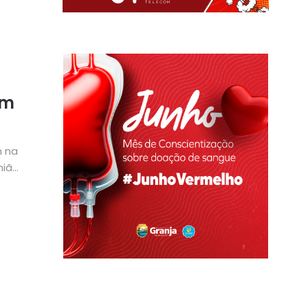
em
m na
nião