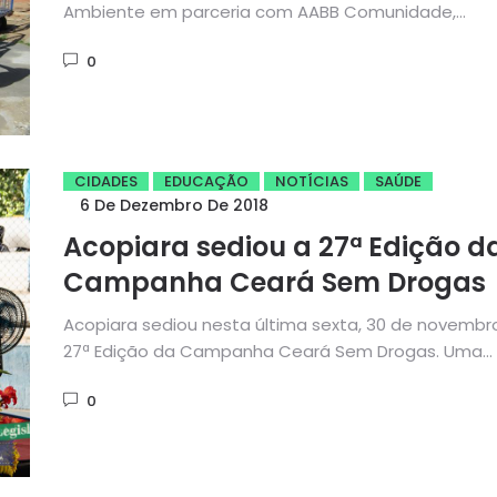
Acopiara- AARA
Ambiente em parceria com AABB Comunidade,
secretaria da Saúde, secretaria...
0
CIDADES
EDUCAÇÃO
NOTÍCIAS
SAÚDE
6 De Dezembro De 2018
Acopiara sediou a 27ª Edição d
Campanha Ceará Sem Drogas
Acopiara sediou nesta última sexta, 30 de novembr
27ª Edição da Campanha Ceará Sem Drogas. Uma
realização da...
0