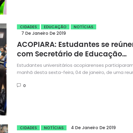
CIDADES
EDUCAÇÃO
NOTÍCIAS
7 De Janeiro De 2019
ACOPIARA: Estudantes se reún
com Secretário de Educação
Robinho Almeida
Estudantes universitários acopiarenses participara
manhã desta sexta-feira, 04 de janeiro, de uma reu
com o secretário de Educação...
0
4 De Janeiro De 2019
CIDADES
NOTÍCIAS