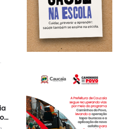
ia
ro
a