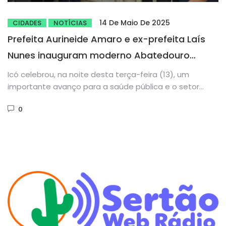
14 De Maio De 2025
CIDADES
NOTÍCIAS
Prefeita Aurineide Amaro e ex-prefeita Laís
Nunes inauguram moderno Abatedouro
Público do Vale do Salgado em Icó
Icó celebrou, na noite desta terça-feira (13), um
importante avanço para a saúde pública e o setor
agropecuário com...
0