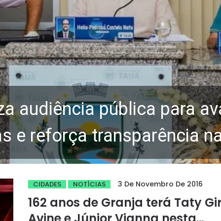
za audiência pública para av
 e reforça transparência n
3 De Novembro De 2016
CIDADES
NOTÍCIAS
162 anos de Granja terá Taty Gir
Avine e Júnior Vianna nesta