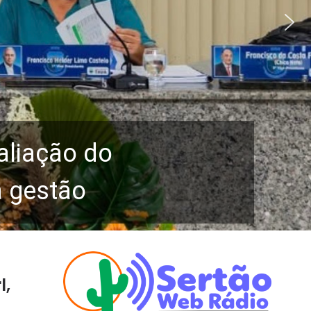
aliação do
a gestão
l,