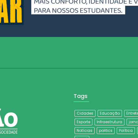
Tags
Cidades
Educação
Entre
Esporte
Infraestrutura
jorna
Notícias
politics
Política