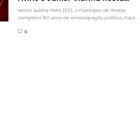
quinta
Nesta quinta-feira (03), o município de Granja
completa 162 anos de emancipação política. Para
comemorar o aniversário da cidade,...
0