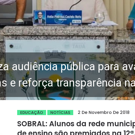
za audiência pública para av
 e reforça transparência n
2 De Novembro De 2018
EDUCAÇÃO
NOTÍCIAS
SOBRAL: Alunos da rede munici
de ensino são premiados na 12ª