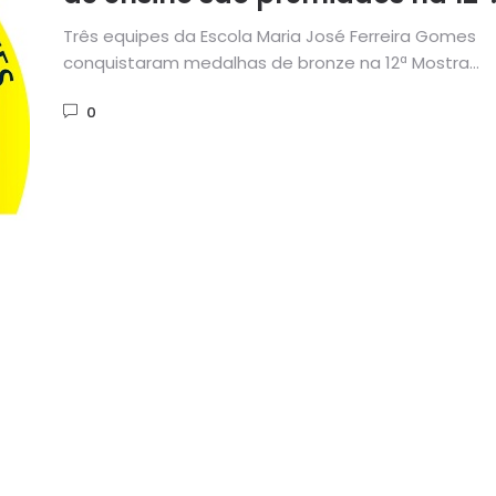
Mostra Brasileira de Foguetes
Três equipes da Escola Maria José Ferreira Gomes
conquistaram medalhas de bronze na 12ª Mostra
Brasileira de Foguetes (MOBFOG),...
0