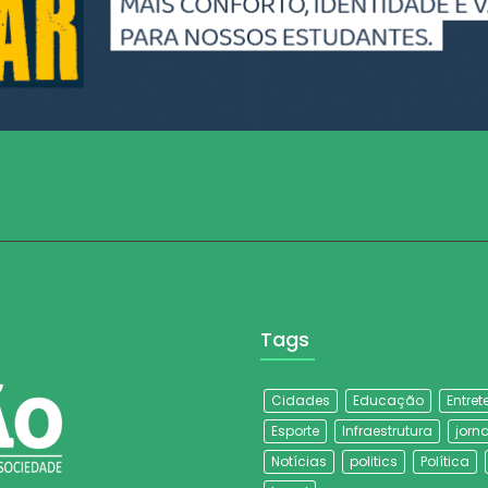
Tags
Cidades
Educação
Entre
Esporte
Infraestrutura
jorna
Notícias
politics
Política