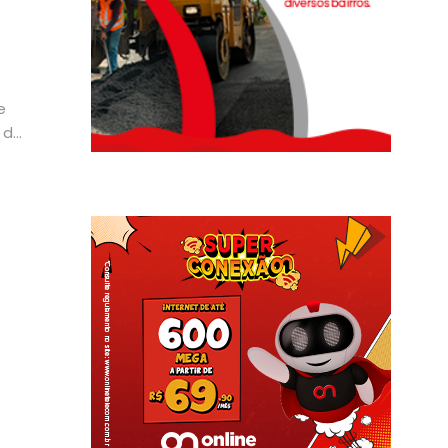
e
 de