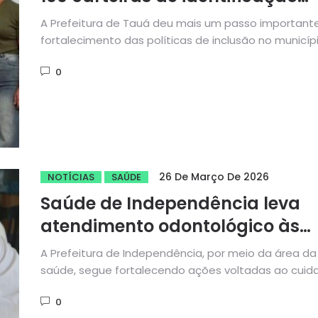
para pessoas com TEA
A Prefeitura de Tauá deu mais um passo important
fortalecimento das políticas de inclusão no municípi
Por meio...
0
26 De Março De 2026
NOTÍCIAS
SAÚDE
Saúde de Independência leva
atendimento odontológico às
crianças em ação itinerante
A Prefeitura de Independência, por meio da área da
saúde, segue fortalecendo ações voltadas ao cuid
com o público...
0