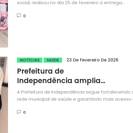
acompanhadas pelo CRAS
social, realizou no dia 25 de fevereiro a entrega...
0
23 De Fevereiro De 2026
NOTÍCIAS
SAÚDE
Prefeitura de
Independência amplia
atendimento com
A Prefeitura de Independência segue fortalecendo 
ultrassonografias no Centro de
rede municipal de saúde e garantindo mais acesso 
exames essenciais para...
Especialidades Médicas
0