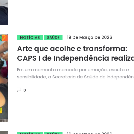
19 De Março De 2026
NOTÍCIAS
SAÚDE
Arte que acolhe e transforma:
CAPS I de Independência realiz
oficina criativa voltada à saúd
Em um momento marcado por emoção, escuta e
mental
sensibilidade, a Secretaria de Saúde de Independên
promoveu a Oficina Criativa –...
0