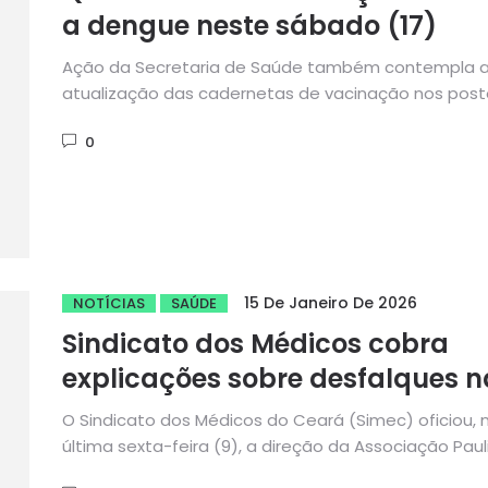
a dengue neste sábado (17)
Ação da Secretaria de Saúde também contempla 
atualização das cadernetas de vacinação nos post
da sede do município...
0
15 De Janeiro De 2026
NOTÍCIAS
SAÚDE
Sindicato dos Médicos cobra
explicações sobre desfalques n
escala de neonatologia do
O Sindicato dos Médicos do Ceará (Simec) oficiou, 
Gonzaga Mota de Messejana
última sexta-feira (9), a direção da Associação Paul
para o...