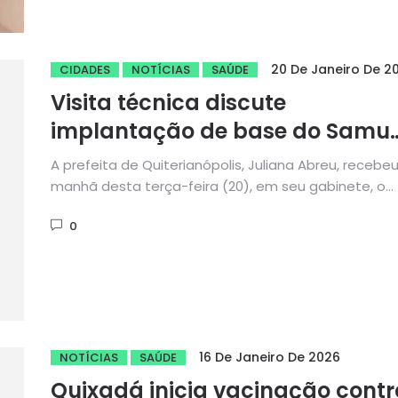
20 De Janeiro De 2
CIDADES
NOTÍCIAS
SAÚDE
Visita técnica discute
implantação de base do Samu
em Quiterianópolis
A prefeita de Quiterianópolis, Juliana Abreu, recebe
manhã desta terça-feira (20), em seu gabinete, o
coordenador médico do...
0
16 De Janeiro De 2026
NOTÍCIAS
SAÚDE
Quixadá inicia vacinação contr