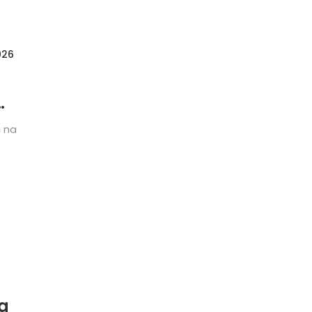
026
u na
a