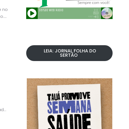
e no
o.
LEIA: JORNAL FOLHA DO
SERTÃO
ado