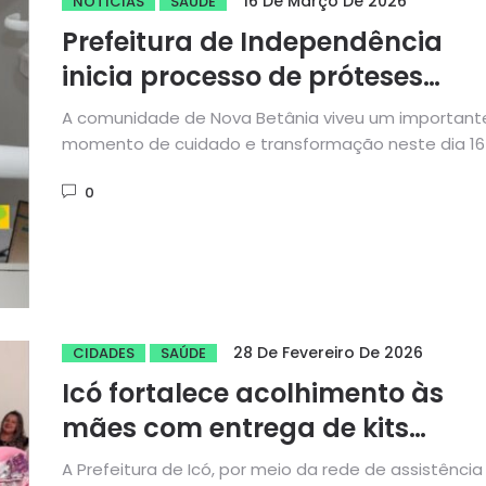
16 De Março De 2026
NOTÍCIAS
SAÚDE
Prefeitura de Independência
inicia processo de próteses
dentárias em Nova Betânia
A comunidade de Nova Betânia viveu um important
momento de cuidado e transformação neste dia 16
março. A...
0
28 De Fevereiro De 2026
CIDADES
SAÚDE
Icó fortalece acolhimento às
mães com entrega de kits
natalidade para gestantes
A Prefeitura de Icó, por meio da rede de assistência