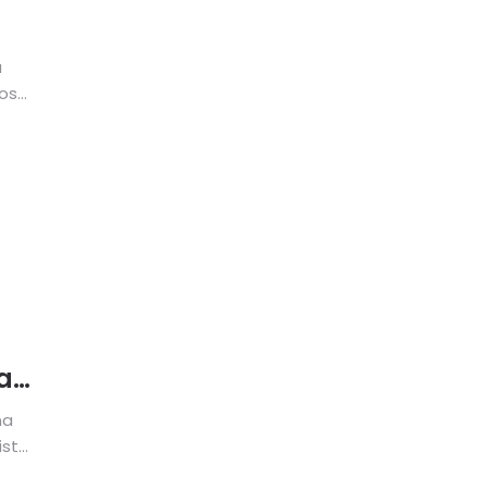
a
os
a
na
ista